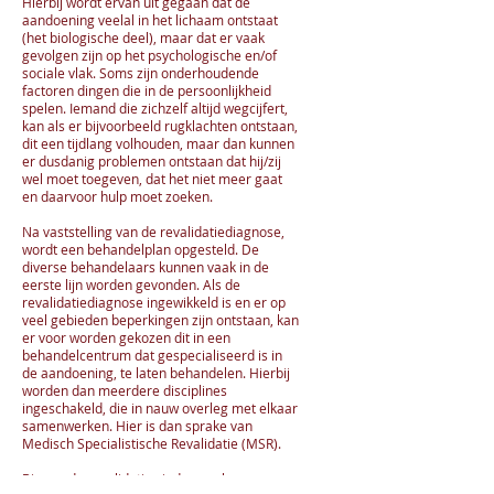
Hierbij wordt ervan uit gegaan dat de
aandoening veelal in het lichaam ontstaat
(het biologische deel), maar dat er vaak
gevolgen zijn op het psychologische en/of
sociale vlak. Soms zijn onderhoudende
factoren dingen die in de persoonlijkheid
spelen. Iemand die zichzelf altijd wegcijfert,
kan als er bijvoorbeeld rugklachten ontstaan,
dit een tijdlang volhouden, maar dan kunnen
er dusdanig problemen ontstaan dat hij/zij
wel moet toegeven, dat het niet meer gaat
en daarvoor hulp moet zoeken.
Na vaststelling van de revalidatiediagnose,
wordt een behandelplan opgesteld. De
diverse behandelaars kunnen vaak in de
eerste lijn worden gevonden. Als de
revalidatiediagnose ingewikkeld is en er op
veel gebieden beperkingen zijn ontstaan, kan
er voor worden gekozen dit in een
behandelcentrum dat gespecialiseerd is in
de aandoening, te laten behandelen. Hierbij
worden dan meerdere disciplines
ingeschakeld, die in nauw overleg met elkaar
samenwerken. Hier is dan sprake van
Medisch Specialistische Revalidatie (MSR).
Binnen de revalidatie vinden veel