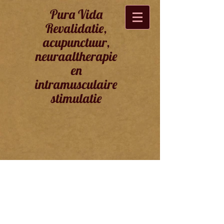
Pura Vida
Revalidatie,
acupunctuur,
neuraaltherapie
en
intramusculaire
stimulatie